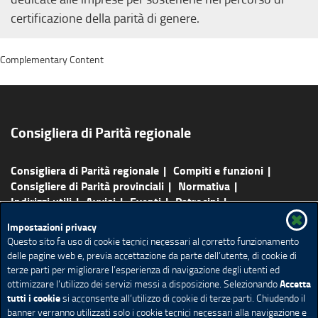
certificazione della parità di genere.
Complementary Content
Consigliera di Parità regionale
Consigliera di Parità regionale
Compiti e funzioni
Consigliere di Parità provinciali
Normativa
Indirizzi utili
Avvisi
Eventi
Patrocini
Pubblicazioni
Agenda
Redazione e contatti
Impostazioni privacy
Rassegna Stampa
Questo sito fa uso di cookie tecnici necessari al corretto funzionamento
delle pagine web e, previa accettazione da parte dell’utente, di cookie di
Mappa del sito
Ricerca avanzata
Feed RSS
terze parti per migliorare l’esperienza di navigazione degli utenti ed
Accetta
ottimizzare l’utilizzo dei servizi messi a disposizione. Selezionando
Redazione
Privacy
Note legali
Accessibilità
tutti i cookie
si acconsente all’utilizzo di cookie di terze parti. Chiudendo il
Cookie policy
Impostazione Cookie
banner verranno utilizzati solo i cookie tecnici necessari alla navigazione e