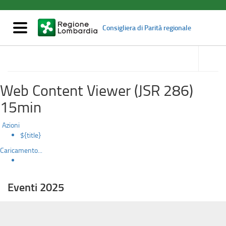
Eventi
Salta
al
2025
contenuto
Mostra/nascondi
Consigliera di Parità regionale
principale
navigazione
accedi
alle
Eventi
sotto
sezioni
Web Content Viewer (JSR 286)
15min
Azioni
${title}
Caricamento...
Eventi 2025